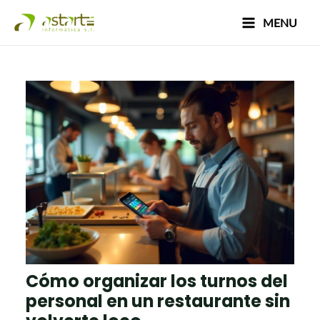
Ir
Navegación
Main
MENU
al
de
Menu
contenido
entradas
Cómo organizar los turnos del
personal en un restaurante sin