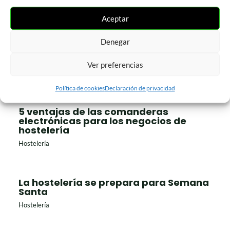
Entradas Relacionadas
Aceptar
¡Estrenamos blog en Astarté,
Denegar
aplicaciones para el Terminal Punto
de Venta!
Ver preferencias
Comercio
,
Hostelería
Política de cookies
Declaración de privacidad
5 ventajas de las comanderas
electrónicas para los negocios de
hostelería
Hostelería
La hostelería se prepara para Semana
Santa
Hostelería