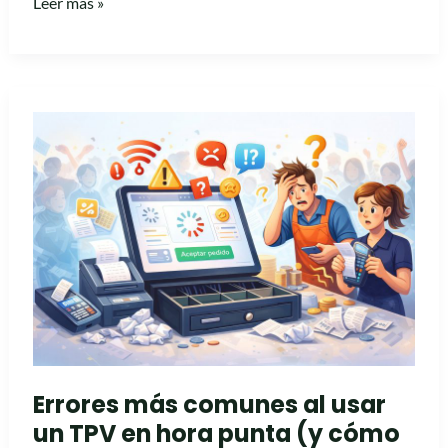
Leer más »
Errores
más
comunes
al
usar
un
TPV
en
hora
punta
(y
Errores más comunes al usar
cómo
un TPV en hora punta (y cómo