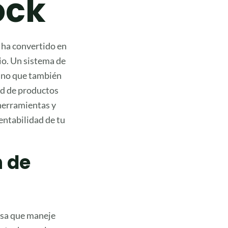
ock
 ha convertido en
io. Un sistema de
sino que también
dad de productos
 herramientas y
entabilidad de tu
n de
resa que maneje