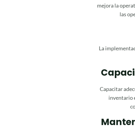
mejora la operat
las op
La implementaci
Capaci
Capacitar adec
inventario 
co
Manten