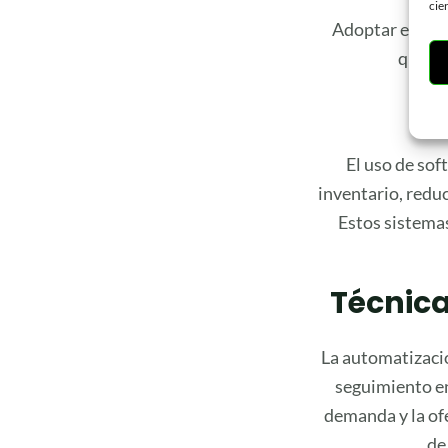
cie
Adoptar estrate
que bu
El uso de so
inventario, redu
Estos sistema
Técnica
La automatizació
seguimiento en
demanda y la ofe
de