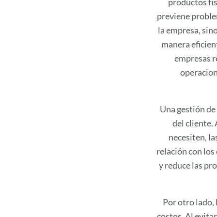
productos fís
previene problem
la empresa, sin
manera eficient
empresas r
operacion
Una gestión de 
del cliente.
necesiten, l
relación con los
y reduce las pro
Por otro lado,
costos. Al evita