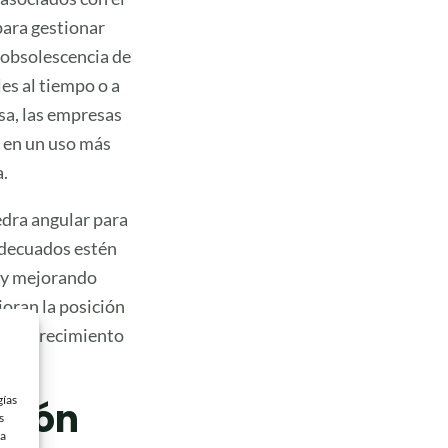
para gestionar
 obsolescencia de
es al tiempo o a
isa, las empresas
a en un uso más
a.
edra angular para
adecuados estén
s y mejorando
joran la posición
a su crecimiento
gías
ación
s
 a