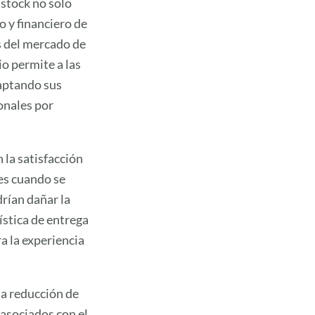
 stock no solo
o y financiero de
s del mercado de
io permite a las
aptando sus
onales por
 la satisfacción
les cuando se
rían dañar la
ística de entrega
ra la experiencia
la reducción de
 asociados con el