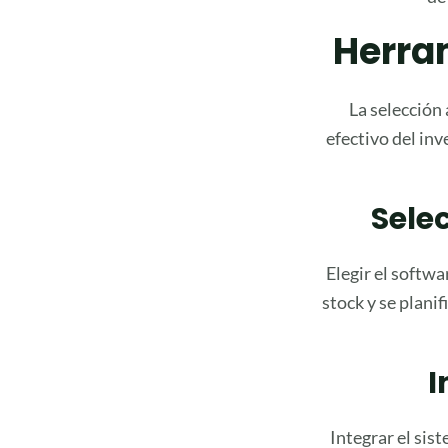
Herra
La selección
efectivo del in
Sele
Elegir el softwa
stock y se planif
I
Integrar el sis