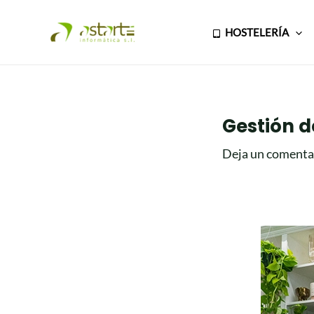
Ir
Navegación
al
de
HOSTELERÍA
contenido
entradas
Gestión d
Deja un comenta