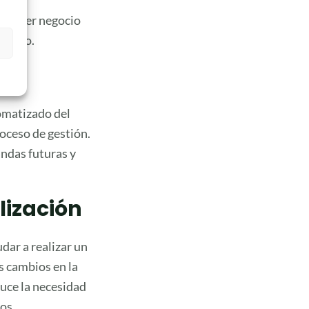
ualquier negocio
nistro.
e
omatizado del
oceso de gestión.
ndas futuras y
lización
dar a realizar un
s cambios en la
duce la necesidad
os.