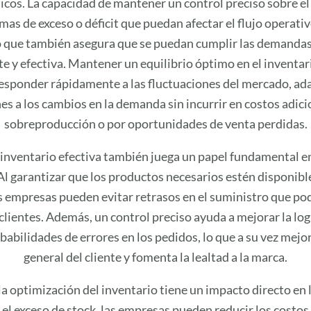
icos. La capacidad de mantener un control preciso sobre el
as de exceso o déficit que puedan afectar el flujo operativ
o que también asegura que se puedan cumplir las demanda
e y efectiva. Mantener un equilibrio óptimo en el inventar
esponder rápidamente a las fluctuaciones del mercado, ad
es a los cambios en la demanda sin incurrir en costos adici
sobreproducción o por oportunidades de venta perdidas.
inventario efectiva también juega un papel fundamental en
 Al garantizar que los productos necesarios estén disponib
as empresas pueden evitar retrasos en el suministro que pod
 clientes. Además, un control preciso ayuda a mejorar la log
babilidades de errores en los pedidos, lo que a su vez mejo
general del cliente y fomenta la lealtad a la marca.
 la optimización del inventario tiene un impacto directo en 
r el exceso de stock, las empresas pueden reducir los costos