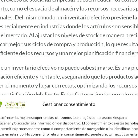
o, como el espacio de almacén y los recursos necesarios 
nales. Del mismo modo, un inventario efectivo previene la
especialmente en industrias donde los artículos son sensibl
el mercado. Al ajustar los niveles de stock de manera prec
car mejor sus ciclos de compra y producción, lo que result
ficiente de los recursos y una mejor planificación financier
e un inventario efectivo no puede subestimarse. Es una pi
ración eficiente y rentable, asegurando que los productos 
en el momento y lugar correctos, optimizando los recurso
 satisfacción del cliente. Estos factores juntos no solo me
una empresa en el mercado, sino que también contribuyen 
Gestionar consentimiento
sostenible y éxito a largo plazo.
a ofrecer las mejores experiencias, utilizamos tecnologías como las cookies para
acenar y/o acceder a la información del dispositivo. El consentimiento de estas tecnolo
ategias para la Optimiz
 permitirá procesar datos como el comportamiento de navegación o las identificacione
cas en este sitio. No consentir o retirar el consentimiento, puede afectar negativamente