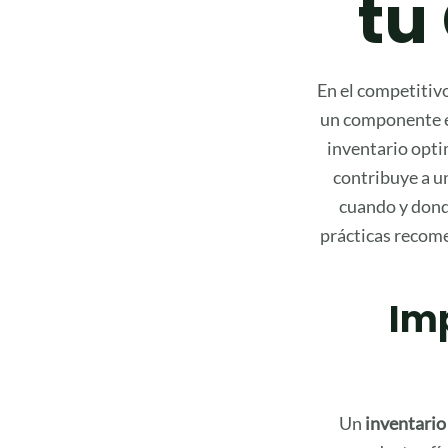
tu
En el competitiv
un componente es
inventario opti
contribuye a un
cuando y donde
prácticas recome
Imp
Un
inventario