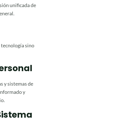
sión unificada de
eneral.
 tecnología sino
ersonal
s y sistemas de
 informado y
io.
Sistema