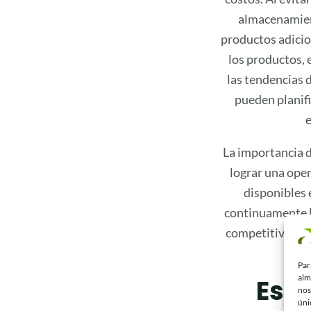
almacenamient
productos adicio
los productos, 
las tendencias d
pueden planifi
e
La importancia d
lograr una ope
disponibles 
continuamente la
competitiva de 
Par
alm
Estr
nos
úni