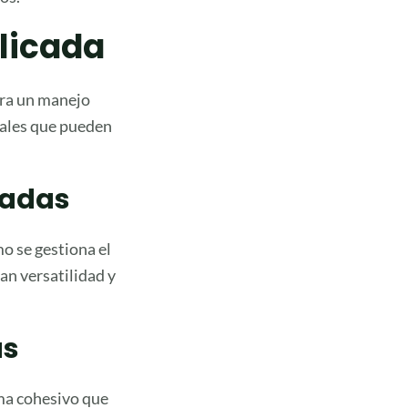
licada
ara un manejo
rales que pueden
uadas
mo se gestiona el
can versatilidad y
as
ema cohesivo que