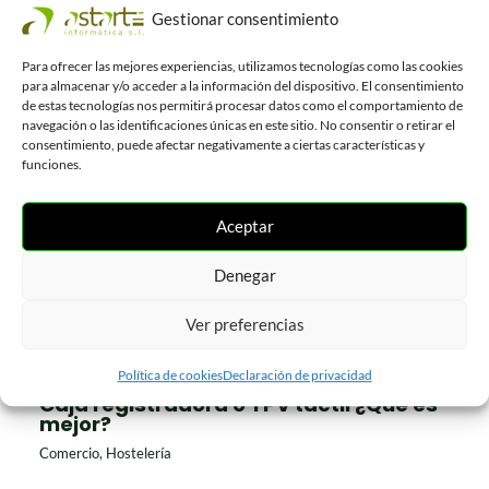
aplicaciones para el Terminal Punto
Gestionar consentimiento
de Venta!
Comercio
,
Hostelería
Para ofrecer las mejores experiencias, utilizamos tecnologías como las cookies
para almacenar y/o acceder a la información del dispositivo. El consentimiento
de estas tecnologías nos permitirá procesar datos como el comportamiento de
navegación o las identificaciones únicas en este sitio. No consentir o retirar el
TIENDA Serie 6 – Nueva gestión para
consentimiento, puede afectar negativamente a ciertas características y
comercios
funciones.
Comercio
Aceptar
5 ventajas de hacer inventario de
Denegar
almacén
Comercio
,
Hostelería
Ver preferencias
Política de cookies
Declaración de privacidad
Caja registradora o TPV táctil ¿Qué es
mejor?
Comercio
,
Hostelería