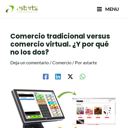
Ir
Navegación
Main
MENU
al
de
Menu
contenido
entradas
Comercio tradicional versus
comercio virtual. ¿Y por qué
no los dos?
Deja un comentario
/
Comercio
/ Por
astarte