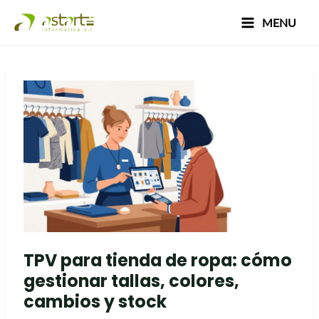
Ir
Paginación
Main
MENU
al
de
Menu
contenido
entradas
TPV
para
tienda
de
ropa:
cómo
gestionar
tallas,
colores,
TPV para tienda de ropa: cómo
cambios
gestionar tallas, colores,
y
cambios y stock
stock