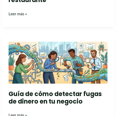
Leer más »
Guía
de
cómo
detectar
fugas
de
dinero
Guía de cómo detectar fugas
en
de dinero en tu negocio
tu
negocio
Leer más »