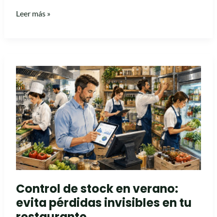
Leer más »
Control
de
stock
en
verano:
evita
pérdidas
invisibles
en
Control de stock en verano:
tu
evita pérdidas invisibles en tu
restaurante
restaurante