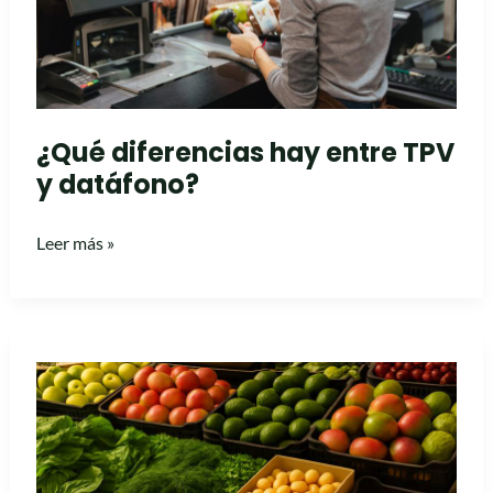
datáfono?
¿Qué diferencias hay entre TPV
y datáfono?
Leer más »
Cómo
mejorar
la
gestión