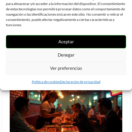
negocio?
para almacenar y/o acceder a la información del dispositivo. El consentimiento
de estas tecnologías nos permitirá procesar datos como el comportamiento de
navegación o las identificaciones únicas en este sitio. No consentir o retirar el
¿Cómo llevar un control de
consentimiento, puede afectar negativamente a ciertas características y
funciones.
mermas en tu negocio?
Aceptar
Leer más »
Denegar
Ver preferencias
Consejos
Política de cookies
Declaración de privacidad
para
mejorar
la
experiencia
de
cliente