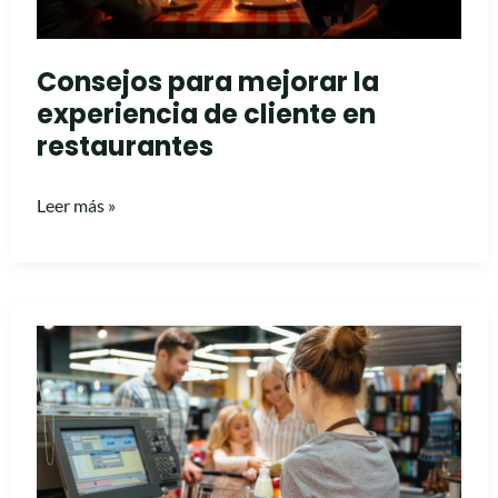
en
restaurantes
Consejos para mejorar la
experiencia de cliente en
restaurantes
Leer más »
¿Qué
diferencias
hay
entre
TPV
y