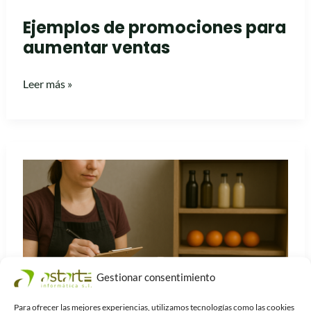
Ejemplos de promociones para
aumentar ventas
Leer más »
¿Cómo
llevar
un
control
de
mermas
Gestionar consentimiento
en
tu
Para ofrecer las mejores experiencias, utilizamos tecnologías como las cookies