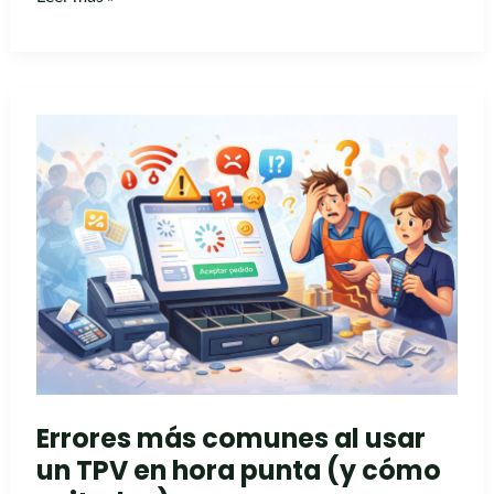
Errores
más
comunes
al
usar
un
TPV
en
hora
punta
(y
Errores más comunes al usar
cómo
un TPV en hora punta (y cómo
evitarlos)