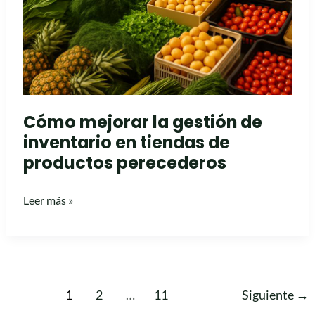
de
inventario
en
tiendas
de
productos
perecederos
Cómo mejorar la gestión de
inventario en tiendas de
productos perecederos
Leer más »
1
2
…
11
Siguiente
→