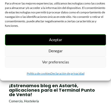
Para ofrecer las mejores experiencias, utilizamos tecnologías como las cookies
para almacenar y/o acceder a la información del dispositivo. El consentimiento
Más Información >>
de estas tecnologías nos permitirá procesar datos como el comportamiento de
navegación o las identificaciones únicas en este sitio. No consentir o retirar el
consentimiento, puede afectar negativamente a ciertas características y
funciones.
Aceptar
←
Entrada anterior
Entrada siguiente
→
Denegar
Ver preferencias
Entradas Relacionadas
Política de cookies
Declaración de privacidad
¡Estrenamos blog en Astarté,
aplicaciones para el Terminal Punto
de Venta!
Comercio
,
Hostelería