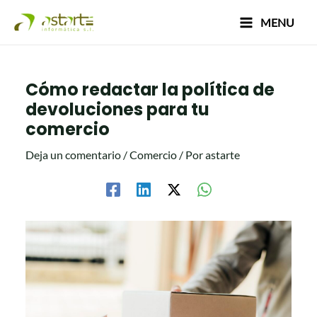
Ir
Navegación
Main
MENU
al
de
Menu
contenido
entradas
Cómo redactar la política de
devoluciones para tu
comercio
Deja un comentario
/
Comercio
/ Por
astarte