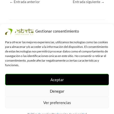
←
Entrada anterior
Entrada siguiente
→
Entradas Relacionadas
Gestionar consentimiento
Para ofrecer las mejores experiencias, utilizamos tecnologías como las cookies
¡Estrenamos blog en Astarté,
para almacenar y/o acceder a la información del dispositivo. El consentimiento
aplicaciones para el Terminal Punto
de estas tecnologías nos permitirá procesar datos como el comportamiento de
de Venta!
navegación o las identificaciones únicas en este sitio. No consentir o retirar el
consentimiento, puede afectar negativamente a ciertas características y
Comercio
,
Hostelería
funciones.
Aceptar
5 ventajas de las comanderas
electrónicas para los negocios de
hostelería
Denegar
Hostelería
Ver preferencias