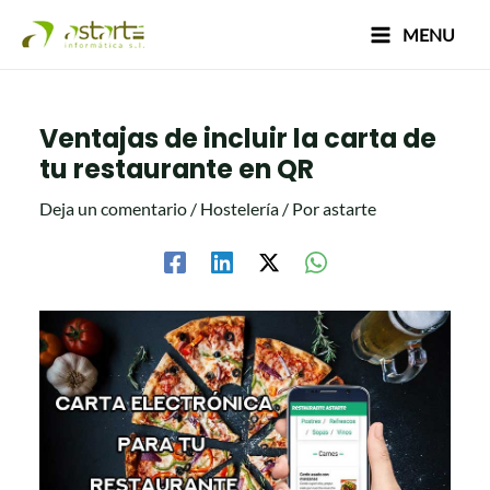
Ir
Navegación
Main
MENU
al
de
Menu
contenido
entradas
Ventajas de incluir la carta de
tu restaurante en QR
Deja un comentario
/
Hostelería
/ Por
astarte