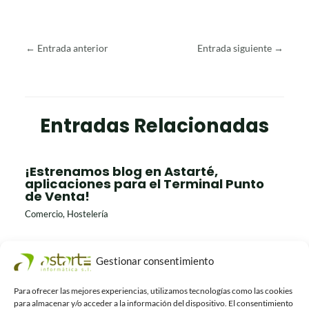
←
Entrada anterior
Entrada siguiente
→
Entradas Relacionadas
¡Estrenamos blog en Astarté,
aplicaciones para el Terminal Punto
de Venta!
Comercio
,
Hostelería
Gestionar consentimiento
5 ventajas de las comanderas
electrónicas para los negocios de
hostelería
Para ofrecer las mejores experiencias, utilizamos tecnologías como las cookies
para almacenar y/o acceder a la información del dispositivo. El consentimiento