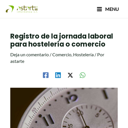
Ir
Navegación
Main
MENU
al
de
Menu
contenido
entradas
Registro de la jornada laboral
para hostelería o comercio
Deja un comentario
/
Comercio
,
Hostelería
/ Por
astarte