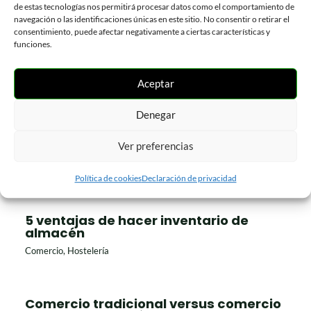
Hostelería
de estas tecnologías nos permitirá procesar datos como el comportamiento de
navegación o las identificaciones únicas en este sitio. No consentir o retirar el
consentimiento, puede afectar negativamente a ciertas características y
funciones.
TIENDA Serie 6 – Nueva gestión para
comercios
Aceptar
Comercio
Denegar
La hostelería se prepara para Semana
Ver preferencias
Santa
Hostelería
Política de cookies
Declaración de privacidad
5 ventajas de hacer inventario de
almacén
Comercio
,
Hostelería
Comercio tradicional versus comercio