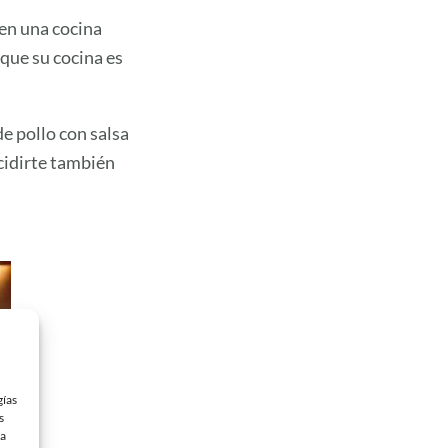
 en una cocina
que su cocina es
e pollo con salsa
ecidirte también
gías
s
 a