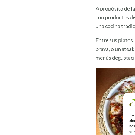
A propósito de la
con productos de
una cocina tradic
Entre sus platos
brava, o un steak
menús degustaci
Par
alm
nos
úni