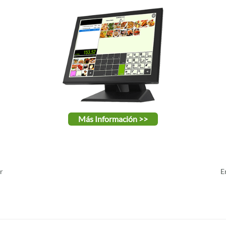
Más Información >>
r
E