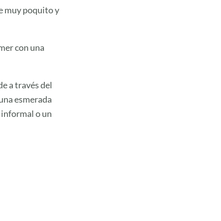
ce muy poquito y
omer con una
de a través del
y una esmerada
 informal o un