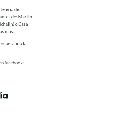
telería de
antes de: Martin
michelin) o Casa
nas más.
y esperando la
 en facebook:
ía