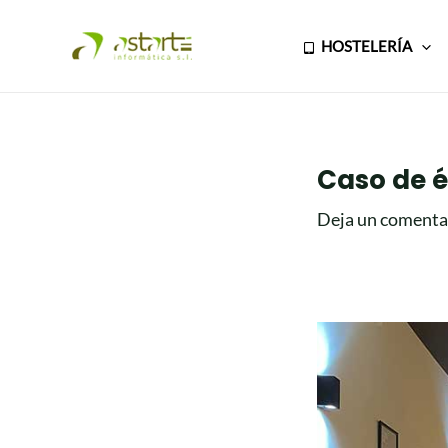
Ir
Navegación
al
de
HOSTELERÍA
contenido
entradas
Caso de é
Deja un comenta