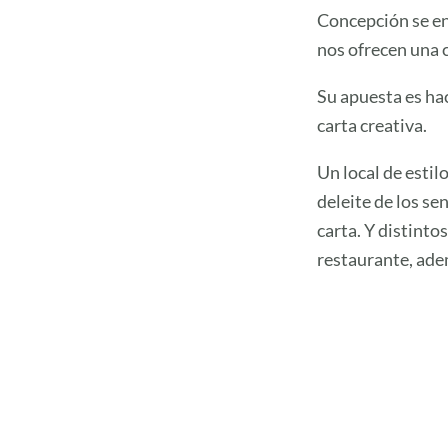
Concepción se en
nos ofrecen una 
Su apuesta es hac
carta creativa.
Un local de estil
deleite de los se
carta. Y distinto
restaurante, ade