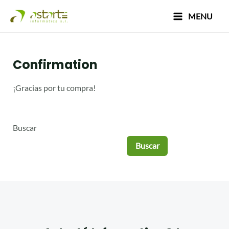
Ir
Main
MENU
al
Menu
contenido
Confirmation
¡Gracias por tu compra!
Buscar
Buscar