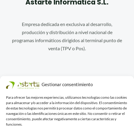
Astarté Informatica S.L.
Empresa dedicada en exclusiva al desarrollo,
producción y distribución a nivel nacional de
programas informáticos dirigidos al terminal punto de
venta (TPV o Pos).
Contáctanos
Gestionar consentimiento
Para ofrecer las mejores experiencias, utilizamos tecnologías como las cookies
para almacenar y/o acceder a la información del dispositivo. El consentimiento
Plaza Uncibay, 3, 1 OF. 8
de estas tecnologías nos permitirá procesar datos como el comportamiento de
29008 Málaga (España)
navegación o las identificaciones únicas en este sitio. No consentir o retirar el
consentimiento, puede afectar negativamente a ciertas características y
Teléfono: (+34)952 60 18 49
funciones.
Email:
info@astarteinformatica.com