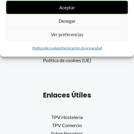
Aceptar
Denegar
Páginas Legales
Ver preferencias
Política de cookies
Declaración de privacidad
Declaración de privacidad (UE)
Política de cookies (UE)
Enlaces Útiles
TPV Hostelería
TPV Comercio
Sobre Nosotros