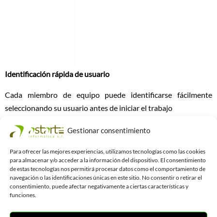
Identificación rápida de usuario
Cada miembro de equipo puede identificarse fácilmente
seleccionando su usuario antes de iniciar el trabajo
Gestionar consentimiento
Para ofrecer las mejores experiencias, utilizamos tecnologías como las cookies
para almacenar y/o acceder a la información del dispositivo. El consentimiento
Compatible con MAîTRE Serie 6 y MAîTRE Serie 7
de estas tecnologías nos permitirá procesar datos como el comportamiento de
navegación o las identificaciones únicas en este sitio. No consentir o retirar el
consentimiento, puede afectar negativamente a ciertas características y
funciones.
MAîTRE Serie 6 CR +