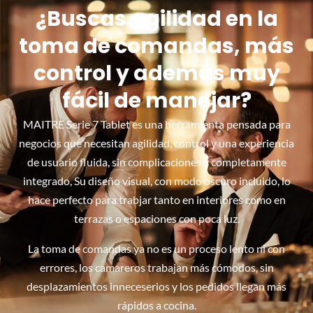
¿Buscas agilidad en la
toma de comandas, más
control y además muy
fácil de manejar?
MAITRE Serie 7 Tablet es una herramienta pensada para
negocios que necesitan agilidad, control y una experiencia
de usuario fluida, sin complicaciones y completamente
integrado, Su diseño visual, con modo oscuro incluido, lo
hace perfecto para trabjar tanto en interiores como en
terrazas o espaciones con poca luz.
La toma de comandas ya no es un proceso lento ni con
errores, los camareros trabajan más cómodos, sin
desplazamientos inneceserios y los pedidos llegan más
rápidos a cocina.